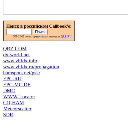
Поиск в российском Callbook'e:
ON-LINE поиск предоставлен сервером
QRZ.RU
QRZ.COM
dx-world.net
www.vhfdx.info
www.vhfdx.ru/propagation
hamspots.net/psk/
EPC-RU
EPC-MC.DE
DMC
WWW Locator
CQ-HAM
Meteorscatter
SDR